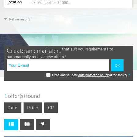
Location
Refine results
that suit you requirements to
Create an email alert
automatically receive new offers !
I read and validate
data protection policy
of the society.
*
1
offer(s) found
Date
Price
CP