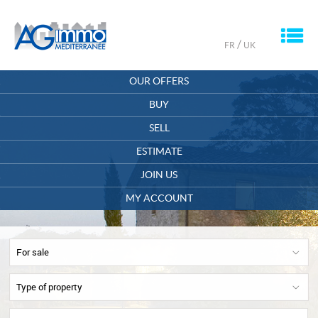
M
/
FR
UK
HOME
OUR OFFERS
OUR COMPANY
BUY
SELL
CONTACT
ESTIMATE
MY ACCOUNT
JOIN US
OFFERS SAVED
0
MY ACCOUNT
For sale
Type of property