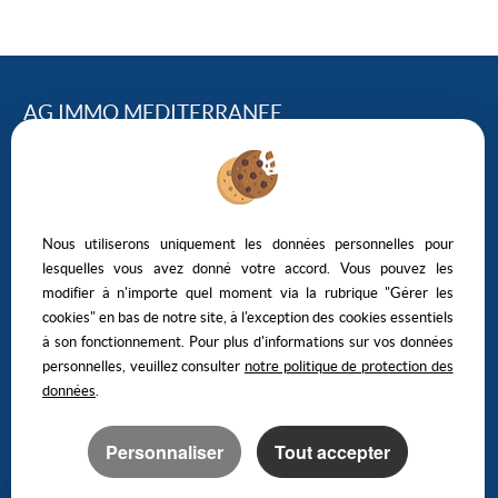
AG IMMO MEDITERRANEE
124, Avenue Georges Clemenceau – 34500 BEZIERS
04.67.01.43.95
NOUS ÉCRIRE
Nous utiliserons uniquement les données personnelles pour
lesquelles vous avez donné votre accord. Vous pouvez les
modifier à n'importe quel moment via la rubrique "Gérer les
cookies" en bas de notre site, à l'exception des cookies essentiels
à son fonctionnement. Pour plus d'informations sur vos données
personnelles, veuillez consulter
notre politique de protection des
Mentions Légales
Politique de protection des données
Gérer les cookies
Notre barème d'honoraires
données
.
Personnaliser
Tout accepter
Logiciel transaction