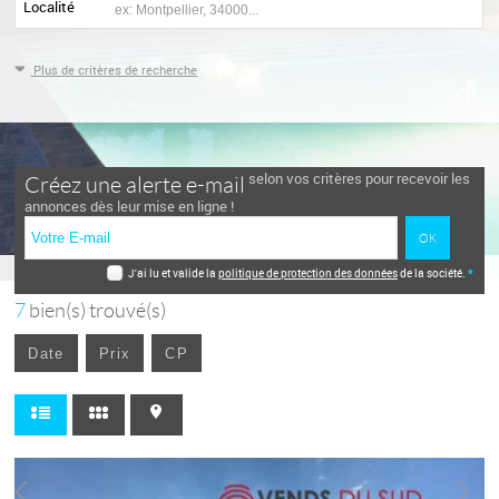
Localité
Plus de critères de recherche
selon vos critères pour recevoir les
Créez une alerte e-mail
annonces dès leur mise en ligne !
J'ai lu et valide la
politique de protection des données
de la société.
*
7
bien(s) trouvé(s)
Date
Prix
CP