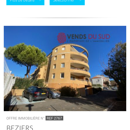
Plus de détails >
Sélectionner >
OFFRE IMMOBILIÈRE N°
REF 2767
BEZIERS