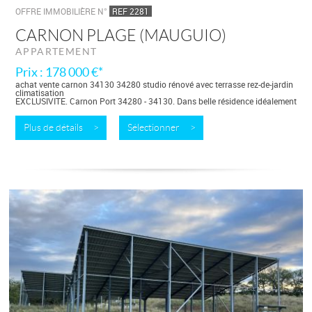
OFFRE IMMOBILIÈRE N°
REF 2281
CARNON PLAGE (MAUGUIO)
APPARTEMENT
Prix : 178 000 €*
achat vente carnon 34130 34280 studio rénové avec terrasse rez-de-jardin
climatisation
EXCLUSIVITE. Carnon Port 34280 - 34130. Dans belle résidence idéalement
situé entre plage et port, en rez-de-jardin, studio 24 m² entièrement rénové....
Plus de détails >
Sélectionner >