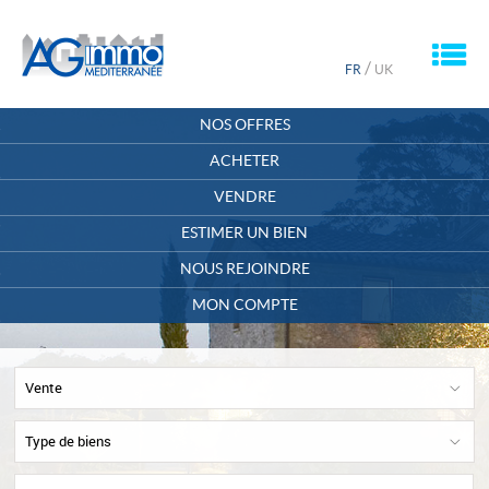
M
/
FR
UK
ACCUEIL
NOS OFFRES
QUI SOMMES-NOUS ?
ACHETER
VENDRE
CONTACT
ESTIMER UN BIEN
MON COMPTE
NOUS REJOINDRE
MA SÉLECTION
0
MON COMPTE
Vente
Type de biens