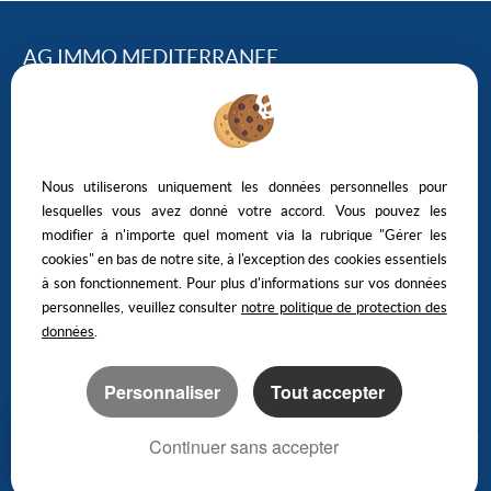
AG IMMO MEDITERRANEE
124, Avenue Georges Clemenceau – 34500 BEZIERS
04.67.01.43.95
NOUS ÉCRIRE
Nous utiliserons uniquement les données personnelles pour
lesquelles vous avez donné votre accord. Vous pouvez les
modifier à n'importe quel moment via la rubrique "Gérer les
cookies" en bas de notre site, à l'exception des cookies essentiels
à son fonctionnement. Pour plus d'informations sur vos données
personnelles, veuillez consulter
notre politique de protection des
Mentions Légales
Politique de protection des données
Gérer les cookies
Notre barème d'honoraires
données
.
Personnaliser
Tout accepter
Logiciel transaction
Création site internet immobilier
Continuer sans accepter
Référencement site immobilier