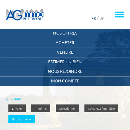
M
/
FR
UK
ACCUEIL
NOS OFFRES
QUI SOMMES-NOUS ?
ACHETER
VENDRE
CONTACT
ESTIMER UN BIEN
MON COMPTE
NOUS REJOINDRE
MA SÉLECTION
0
MON COMPTE
RETOUR
Envoyer
Imprimer
Sélectionner
Calculette financière
Nous contacter