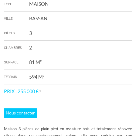
MAISON
TYPE
BASSAN
VILLE
3
PIÈCES
2
CHAMBRES
81 M²
SURFACE
594 M²
TERRAIN
PRIX :
255 000 €
*
Nous contacter
Maison 3 pièces de plain-pied en ossature bois et totalement rénovée
située dans un environnement calme. Elle vous séduira par son