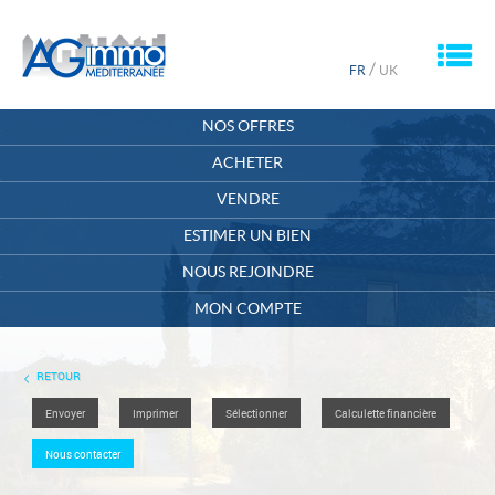
M
/
FR
UK
ACCUEIL
NOS OFFRES
QUI SOMMES-NOUS ?
ACHETER
VENDRE
CONTACT
ESTIMER UN BIEN
MON COMPTE
NOUS REJOINDRE
MA SÉLECTION
0
MON COMPTE
RETOUR
Envoyer
Imprimer
Sélectionner
Calculette financière
Nous contacter