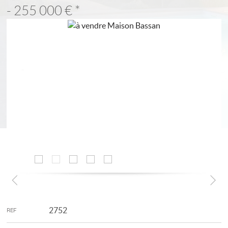
- 255 000 €
*
2752
REF