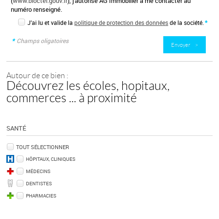
(
www.bloctel.gouv.fr
), j'autorise AG Immobilier à me contacter au
numéro renseigné.
J'ai lu et valide la
politique de protection des données
de la société.
*
*
Champs oligatoires
Autour de ce bien :
Découvrez les écoles, hopitaux,
commerces ... à proximité
SANTÉ
TOUT SÉLECTIONNER
HÔPITAUX, CLINIQUES
MÉDECINS
DENTISTES
PHARMACIES