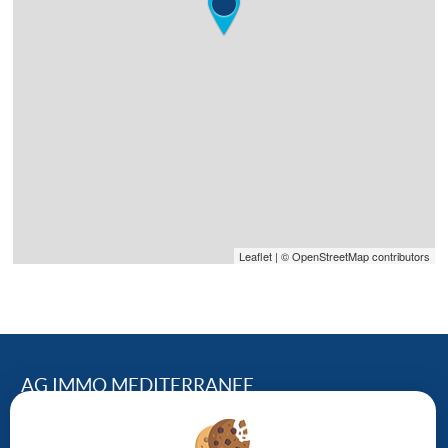
Leaflet
| © OpenStreetMap contributors
AG IMMO MEDITERRANEE
124, Avenue Georges Clemenceau – 34500 BEZIERS
04.67.01.43.95