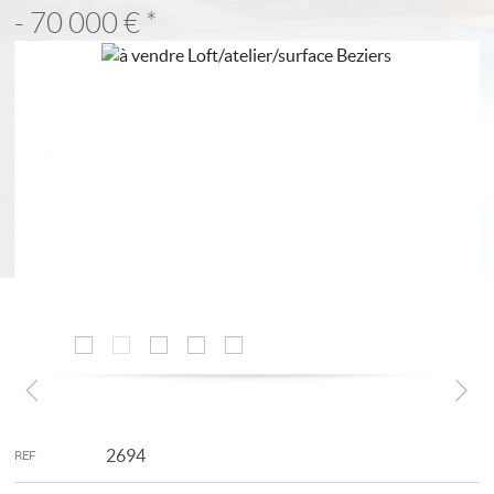
- 70 000 €
*
2694
REF