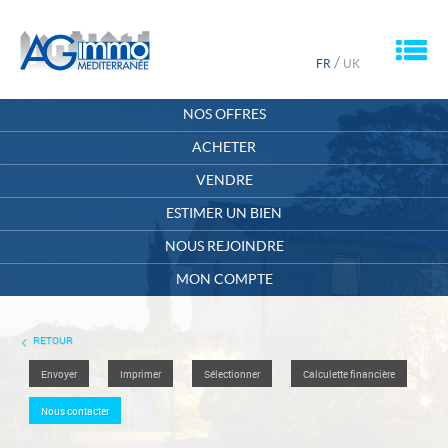
M
/
FR
UK
ACCUEIL
NOS OFFRES
QUI SOMMES-NOUS ?
ACHETER
VENDRE
CONTACT
ESTIMER UN BIEN
MON COMPTE
NOUS REJOINDRE
MA SÉLECTION
0
MON COMPTE
RETOUR
Envoyer
Imprimer
Sélectionner
Calculette financière
Nous contacter