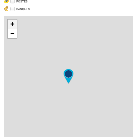
POSTES
BANQUES
+
−