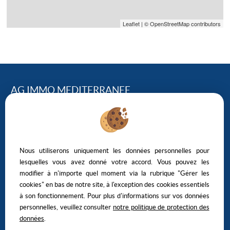
Leaflet
| © OpenStreetMap contributors
AG IMMO MEDITERRANEE
124, Avenue Georges Clemenceau – 34500 BEZIERS
04.67.01.43.95
NOUS ÉCRIRE
Nous utiliserons uniquement les données personnelles pour
lesquelles vous avez donné votre accord. Vous pouvez les
modifier à n'importe quel moment via la rubrique "Gérer les
cookies" en bas de notre site, à l'exception des cookies essentiels
à son fonctionnement. Pour plus d'informations sur vos données
personnelles, veuillez consulter
notre politique de protection des
Mentions Légales
Politique de protection des données
Gérer les cookies
Notre barème d'honoraires
données
.