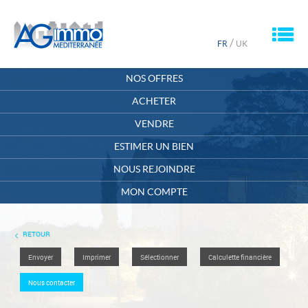
M
/
FR
UK
ACCUEIL
NOS OFFRES
QUI SOMMES-NOUS ?
ACHETER
VENDRE
CONTACT
ESTIMER UN BIEN
MON COMPTE
NOUS REJOINDRE
MA SÉLECTION
0
MON COMPTE
RETOUR
Envoyer
Imprimer
Sélectionner
Calculette financière
Nous contacter